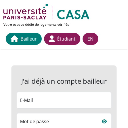
Aller au contenu principal
Lien vers la page d'accueil
Votre espace dédié de logements vérifiés
Bailleur
Étudiant
EN
J'ai déjà un compte bailleur
E-Mail
Mot de passe